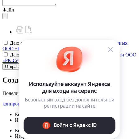
Файл
Даю своё
согласие на обработку персональных данных
ООО «РК-Сервис»
Даю своё
согласие на политику конфиденциальности ООО
«РК-Сервис»
Отправить
Создать карту клиента
Поделиться
копировать ссылку
Корзина | {{ cart.items.value.length }}
Избранное | {{ initData.favoriteProducts.length }}
Корзина | {{ cart.items.value.length }}
Избранное | {{ initData.favoriteProducts.length }}